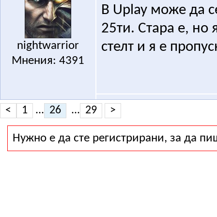
В Uplay може да се
25ти. Стара е, но
nightwarrior
стелт и я е пропу
Мнения: 4391
<
1
...
26
...
29
>
Нужно е да сте регистрирани, за да пи