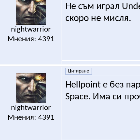
Не съм играл Unde
скоро не мисля.
nightwarrior
Мнения: 4391
Цитиране
Hellpoint e без па
Space. Има си про
nightwarrior
Мнения: 4391