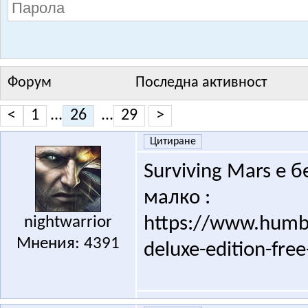
Форум
Последна активност
<
1
...
26
...
29
>
Цитиране
Surviving Mars е 
малко :
nightwarrior
https://www.humbl
Мнения: 4391
deluxe-edition-fre