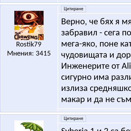
Цитиране
Верно, че бях я м
забравил - сега 
мега-яко, поне ка
Rostik79
Мнения: 3415
чудовищата и дор
Инженерите от Ali
сигурно има разл
излиза средняшко
макар и да не съм
Цитиране