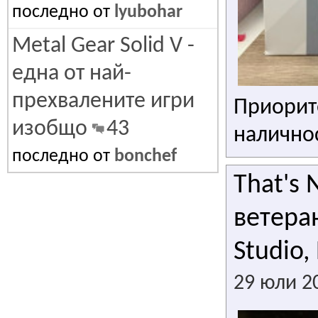
последно от
lyubohar
Metal Gear Solid V -
една от най-
прехвалените игри
Приорите
изобщо
43
наличнос
последно от
bonchef
That's 
ветера
Studio,
29 юли 2