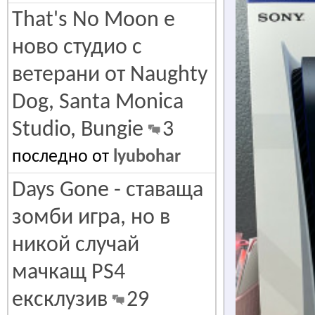
That's No Moon е
ново студио с
ветерани от Naughty
Dog, Santa Monica
Studio, Bungie
3
последно от
lyubohar
Days Gone - ставаща
зомби игра, но в
никой случай
мачкащ PS4
ексклузив
29