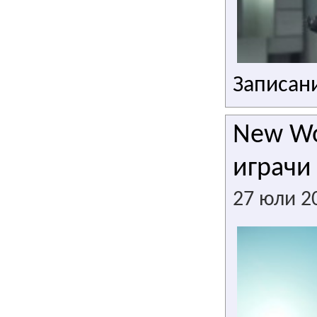
Записани
New Wo
играчи
27 юли 2