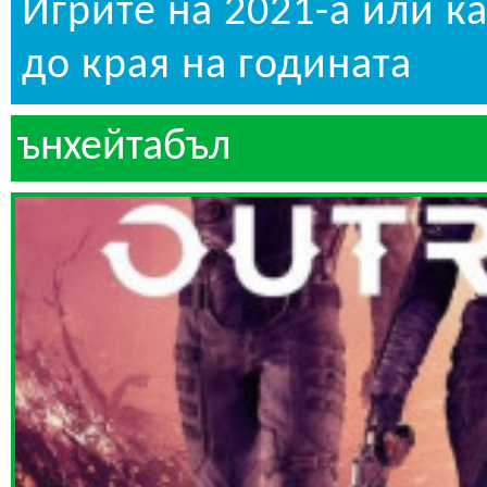
Игрите на 2021-а или к
до края на годината
ънхейтабъл