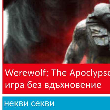
Werewolf: The Apoclypse
игра без вдъхновение
некви секви