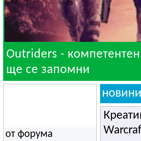
Outriders - компетентен
ще се запомни
новин
Креати
Warcra
от форума