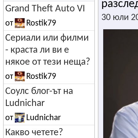
разсле
Grand Theft Auto VI
30 юли 2
от
Rostik79
Сериали или филми
- краста ли ви е
някое от тези неща?
от
Rostik79
Соулс блог-ът на
Ludnichar
от
Ludnichar
Какво четете?