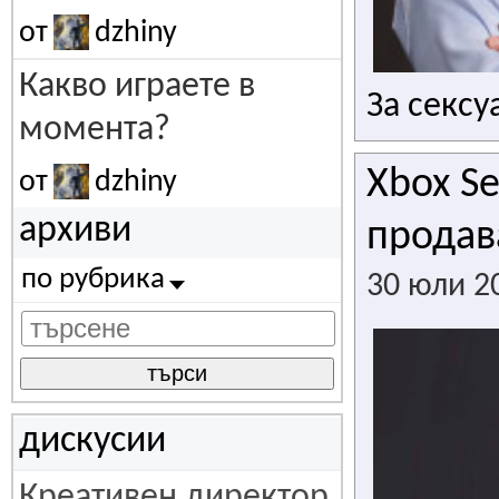
от
dzhiny
Какво играете в
За сексу
момента?
Xbox Se
от
dzhiny
архиви
продав
по рубрика
30 юли 2
търси
дискусии
Креативен директор