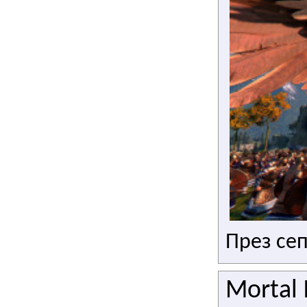
През се
Mortal