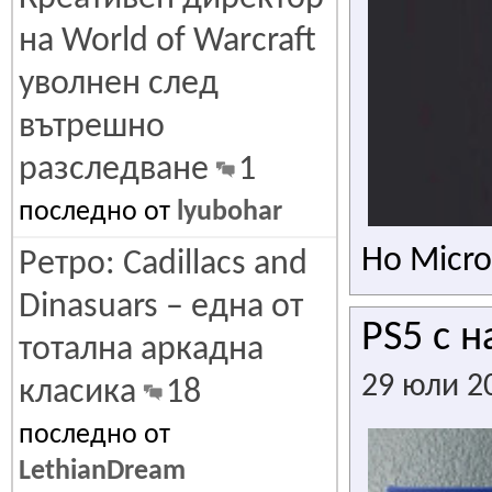
на World of Warcraft
уволнен след
вътрешно
разследване
1
последно от
lyubohar
Но Micro
Ретро: Cadillacs and
Dinasuars – една от
PS5 с 
тотална аркадна
29 юли 2
класика
18
последно от
LethianDream