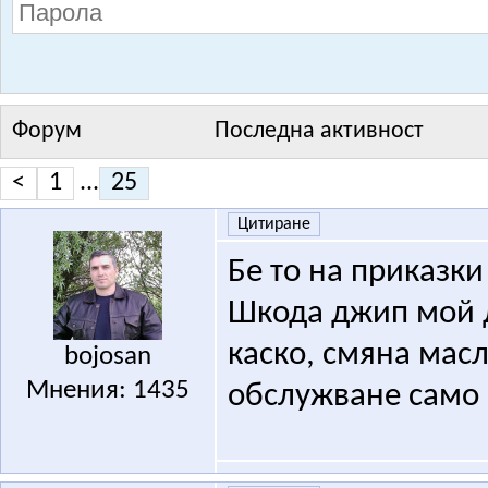
Форум
Последна активност
<
1
...
25
Цитиране
Бе то на приказки
Шкода джип мой д
каско, смяна масл
bojosan
Мнения: 1435
обслужване само п