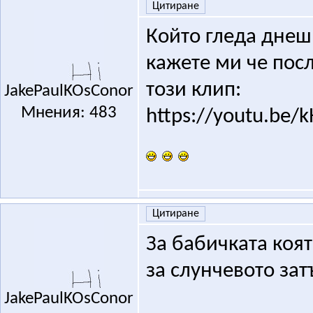
Цитиране
Който гледа днешн
кажете ми че пос
този клип:
JakePaulKOsConor
Мнения: 483
https://youtu.be/
Цитиране
За бабичката коя
за слунчевото за
JakePaulKOsConor