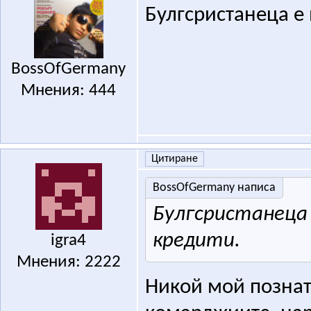
Булгсристанеца е 
BossOfGermany
Мнения: 444
Цитиране
BossOfGermany написа
Булгсристанеца е
кредити.
igra4
Мнения: 2222
Никой мой познат