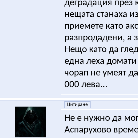
деградация през 
нещата станаха и
приемете като акс
разпродадени, а 
Нещо като да гле
една леха домати 
чорап не умеят да
000 лева...
Цитиране
Не е нужно да мог
Аспарухово време.