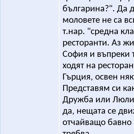
българина?". Да д
моловете не са вс
т.нар. "средна кл
ресторанти. Аз жи
София и въпреки т
ходят на ресторан
Гърция, освен няк
Представям си как
Дружба или Люлин
да, нещата се дви
отчайващо бавно 