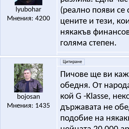
lyubohar
(реално появи се 
Мнения: 4200
цените и тези, ко
някакъв финансов
голяма степен.
Цитиране
Пичове ще ви каж
обедня. От народа
кой G -Klasse, не
bojosan
Мнения: 1435
държавата не обе
подобие на някак