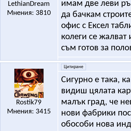
имам две леви ръц
LethianDream
Мнения: 3810
да бачкам строит
офис с Ексел табл
колеги се жалват и
съм готов за поло
Цитиране
Сигурно е така, к
видиш цялата кар
малък град, че не
Rostik79
Мнения: 3415
нови фабрики пос
обособи нова инд