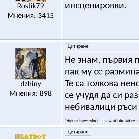
инсценировки.
Rostik79
Мнения: 3415
Цитиране
Не знам, първия п
пак му се размина
Те са толкова нен
dzhiny
Мнения: 898
се учудя да си ра
небивалици ръси 
"Nobody knows who I am or what I do. Not even 
Цитиране