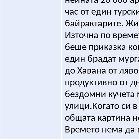
нейната 20 000 а
час от един турск
байрактарите. Жив
Източна по времет
беше приказка ко
един брадат мург
до Хавана от ляво,
продуктивно от дн
бездомни кучета 
улици.Когато си в
общата картина не
Времето нема да 