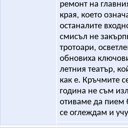
ремонт на главния
края, което означ
останалите входн
смисъл не закърпи
тротоари, осветле
обновиха ключови
летния театър, ко
как е. Кръчмите с
година не съм изл
отиваме да пием 
се оглеждам и учу