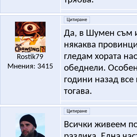
трябва.
Цитиране
Да, в Шумен съм и
някаква провинци
гледам хората нао
Rostik79
Мнения: 3415
обеднели. Особен
години назад все 
тогава.
Цитиране
Всички живеем по
разлика. Една час