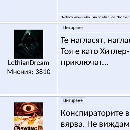
"Nobody knows who I am or what I do. Not even 
Цитиране
Te нагласят, нагла
Тоя е като Хитлер-
приключат...
LethianDream
Мнения: 3810
Цитиране
Конспираторите ве
вярва. Не виждам 