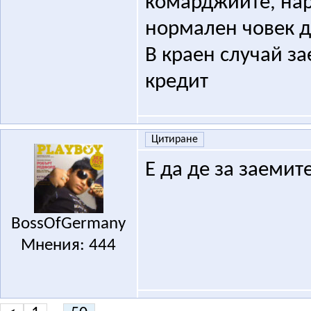
комарджиите, нар
нормален човек д
В краен случай за
кредит
Цитиране
Е да де за заемит
BossOfGermany
Мнения: 444