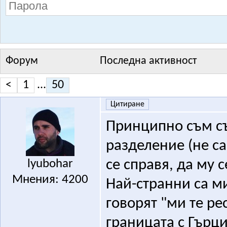
Форум
Последна активност
<
1
...
50
Цитиране
Принципно съм съ
разделение (не са
lyubohar
се справя, да му с
Мнения: 4200
Най-странни са ми
говорят "ми те ре
границата с Гърци