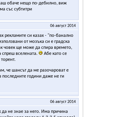
сваш обаче нещо по-дебилно, виж
има със субтитри
06 август 2014
дах рекламите си казах - "по-банално
използвани от мозъка си е градска
ак човек ще може да спира времето,
а спреш вселената.
Абе като се
 торент.
м, че шансът да ме разочароват е
в последните години даже не ги
06 август 2014
к да не знае за него. Има причина