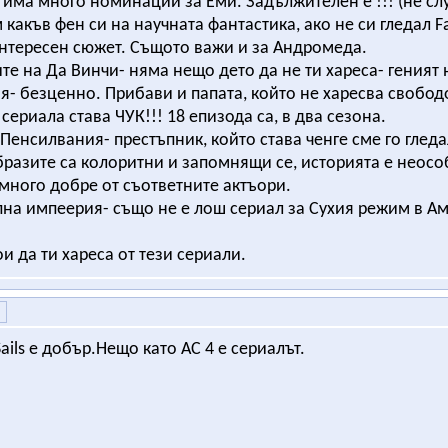
 има много номинации за Еми. Задължителен е !!! (не слу
м какъв фен си на научната фантастика, ако не си гледал 
нтересен сюжет. Същото важи и за Андромеда.
те на Да Винчи- няма нещо дето да не ти хареса- геният
- безценно. Прибави и папата, който не харесва свобо
 сериала става ЧУК!!! 18 епизода са, в два сезона.
 Пенсилвания- престъпник, който става ченге сме го гледал
разите са колоритни и запомнящи се, историята е неособ
много добре от съответните актъори.
пна импеерия- също не е лош сериал за Сухия режим в А
и да ти хареса от тези сериали.
Sails е добър.Нещо като AC 4 е сериалът.