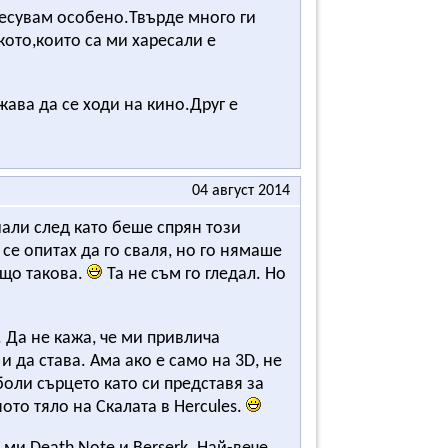
ресувам особено.Твърде много ги
ото,които са ми харесали е
ава да се ходи на кино.Друг е
04 август 2014
риали след като беше спрян този
се опитах да го сваля, но го нямаше
ещо такова.
Та не съм го гледал. Но
. Да не кажа, че ми привлича
да става. Ама ако е само на 3D, не
боли сърцето като си представя за
ото тяло на Скалата в Hercules.