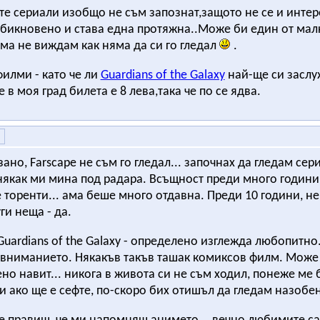
те сериали изобщо не съм запознат,защото не се и инте
обикновено и става една протяжна..Може би един от малк
ама не виждам как няма да си го гледал
.
илми - като че ли
Guardians of the Galaxy
най-ще си заслуж
 в моя град билета е 8 лева,така че по се ядва.
зано, Farscape не съм го гледал... започнах да гледам се
някак ми мина под радара. Всъщност преди много години 
 торенти... ама беше много отдавна. Преди 10 години, н
ги неща - да.
Guardians of the Galaxy - определено изглежда любопитно
вниманието. Някакъв такъв ташак комиксов филм. Може и 
но навит... никога в живота си не съм ходил, понеже ме 
 и ако ще е сефте, по-скоро бих отишъл да гледам назобен