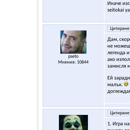
Иначе изг
seitokai 
Цитиране
Дам, скор
не можеше
легенда и
pseto
ако изпол
Мнения: 10844
замисля м
Ей заради
малък.
доглеждам
Цитиране
1. Игра н