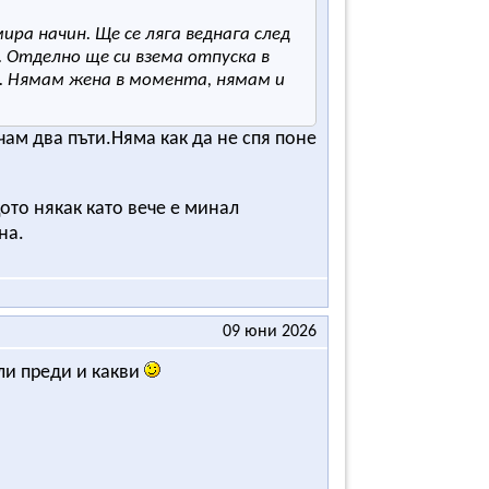
мира начин. Ще се ляга веднага след
л. Отделно ще си взема отпуска в
е. Нямам жена в момента, нямам и
чам два пъти.Няма как да не спя поне
ото някак като вече е минал
на.
09 юни 2026
ли преди и какви