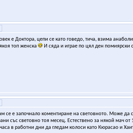
овек е Доктора, цепи се като говедо, тича, взима анаболи,
някоя топ женска
И сяда и играе по цял ден помиярски 
ам се е започнало коментиране на световното. Може да 
ни със световно тоя месец. Естествено за някой мач от 1
 часа в работни дни да гледам колоси като Кюрасао и Хаи