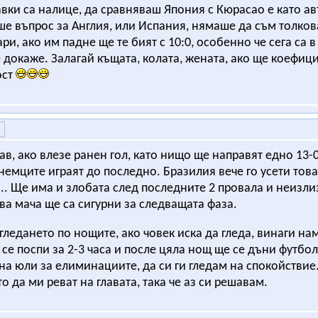
вки са налице, да сравняваш Япония с Кюрасао е като авт
ше въпрос за Англия, или Испания, нямаше да съм толков
ри, ако им падне ще те бият с 10:0, особенно че сега са 
е докаже. Залагай къщата, колата, жената, ако ще коефицие
ост
рав, ако влезе ранен гол, като нищо ще направят едно 13-0
 немците играят до последно. Бразилия вече го усети това
. Ще има и злобата след последните 2 провала и неизлиз
ва мача ще са сигурни за следващата фаза.
 гледането по нощите, ако човек иска да гледа, винаги на
 се поспи за 2-3 часа и после цяла нощ ще се дъни футбол
на юли за елиминациите, да си ги гледам на спокойстви
то да ми реват на главата, така че аз си решавам.