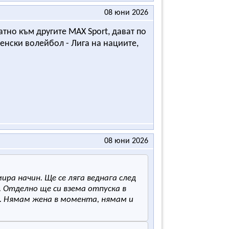
08 юни 2026
атно към другите MAX Sport, дават по
женски волейбол - Лига на нациите,
08 юни 2026
мира начин. Ще се ляга веднага след
л. Отделно ще си взема отпуска в
е. Нямам жена в момента, нямам и