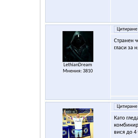
Цитиране
Странен ч
гласи за 
LethianDream
Мнения: 3810
Цитиране
Като глед
комбинира
вися до 4