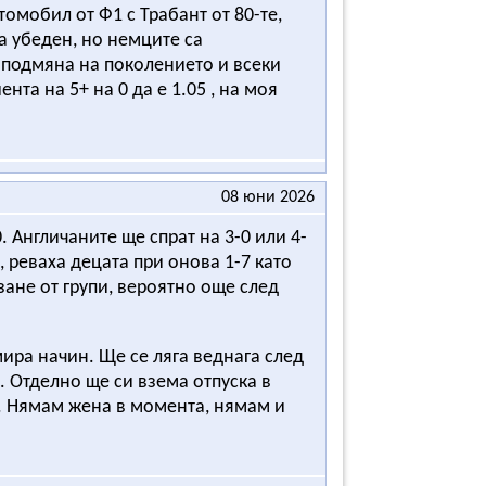
омобил от Ф1 с Трабант от 80-те,
а убеден, но немците са
в подмяна на поколението и всеки
нта на 5+ на 0 да е 1.05 , на моя
08 юни 2026
. Англичаните ще спрат на 3-0 или 4-
, реваха децата при онова 1-7 като
ане от групи, вероятно още след
мира начин. Ще се ляга веднага след
. Отделно ще си взема отпуска в
е. Нямам жена в момента, нямам и