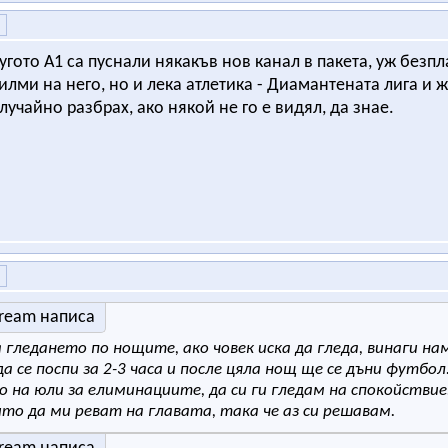
гото A1 са пуснали някакъв нов канал в пакета, уж безпл
илми на него, но и лека атлетика - Диамантената лига и 
случайно разбрах, ако някой не го е видял, да знае.
Dream написа
а гледането по нощите, ако човек иска да гледа, винаги на
а се поспи за 2-3 часа и после цяла нощ ще се дъни футбо
 на юли за елиминациите, да си ги гледам на спокойстви
ито да ми реват на главата, така че аз си решавам.