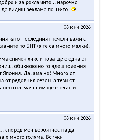
добре и за рекламите... нарочно
е да видиш реклама по ТВ-то.
08 юни 2026
ния като Последният печели важи с
ламите по БНТ (а те са много малки).
има епичен хикс и това ще е една от
ениш, обикновено го ядеш големия
т Япония. Да, ама не! Много от
а от редовния сезон, а тези от
анен гол, мачът им ще е тегав и
08 юни 2026
.. според мен вероятността да
ва е много голяма. Всички