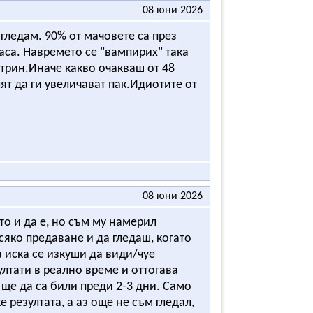
08 юни 2026
 гледам. 90% от мачовете са през
часа. Навремето се "вампирих" така
утрин.Иначе какво очакваш от 48
ят да ги увеличават пак.Идиотите от
08 юни 2026
ото и да е, но съм му намерил
сяко предаване и да гледаш, когато
да иска се изкуши да види/чуе
ултати в реално време и оттогава
 ще да са били преди 2-3 дни. Само
 резултата, а аз още не съм гледал,