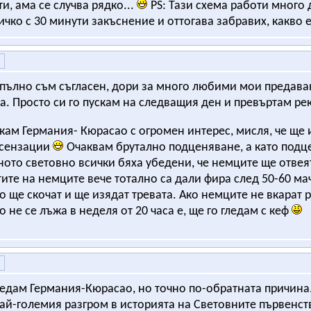
ти, ама се случва рядко...
PS: Тази схема работи много 
ичко с 30 минути закъснение и оттогава забравих, какво 
пълно съм съгласен, дори за много любими мои предава
а. Просто си го пускам на следващия ден и превъртам рек
акам Германия- Кюрасао с огромен интерес, мисля, че ще 
 сензации
Очаквам брутално подценяване, а като подц
ното световно всички бяха убедени, че немците ще отвея
ите на немците вече тотално са дали фира след 50-60 мач
о ще скочат и ще изядат тревата. Ако немците не вкарат р
о не се лъжа в неделя от 20 часа е, ще го гледам с кеф
ледам Германия-Кюрасао, но точно по-обратната причина.
ай-големия разгром в историята на Световните първенст