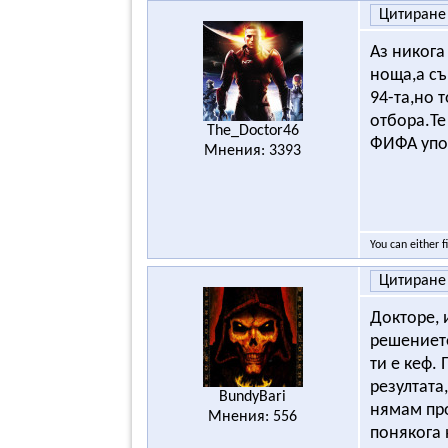
Цитиране
Аз никога
ноща,а съ
94-та,но 
отбора.Те
The_Doctor46
ФИФА упор
Мнения: 3393
You can either f
Цитиране
Докторе, 
решението
ти е кеф.
резултата
BundyBari
нямам про
Мнения: 556
понякога 