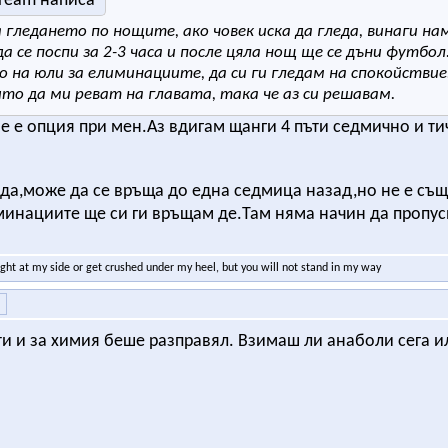
Dream написа
а гледането по нощите, ако човек иска да гледа, винаги на
а се поспи за 2-3 часа и после цяла нощ ще се дъни футбо
 на юли за елиминациите, да си ги гледам на спокойстви
ито да ми реват на главата, така че аз си решавам.
не е опция при мен.Аз вдигам щанги 4 пъти седмично и ти
,да,може да се връща до една седмица назад,но не е същ
инациите ще си ги връщам де.Там няма начин да пропус
ight at my side or get crushed under my heel, but you will not stand in my way
ти и за химия беше разправял. Взимаш ли анаболи сега и