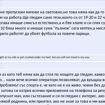
 не пропускам мачове на световно,но това няма как да го
м на работа.Ще гледам само тези,които са от 19-20 и 22 
тогава имаше смисъл естествено,а и бях хлапе и си спях с
 32 бяха много и имаше сума "пълнеж" сега хептен,а мисл
ито работят да убият футбола за повече парици.
ight at my side or get crushed under my heel, but you will not stand in my way
и аз като теб няма как да стоя по нощите да гледам, какв
... нали вече всички оператори позволяват, да връщаш в
 Проблемът със спорта е, че като не е на живо, човек без 
, затова си изтрих всички приложения на телефона за рез
пуснат мач, или състезание и си ги гледам с интерес, ако
някой роднина, или приятел, ако не знае за това и ми каже