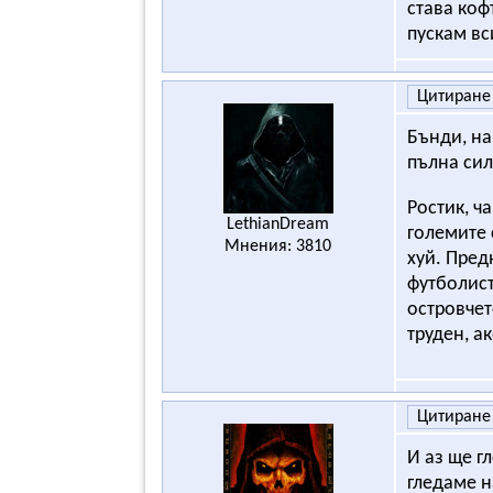
става коф
пускам вс
Цитиране
Бънди, на
пълна сил
Ростик, ч
LethianDream
големите
Мнения: 3810
хуй. Пред
футболист
островчет
труден, ак
Цитиране
И аз ще г
гледаме н