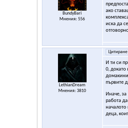
предпоста
ако става
BundyBari
комплекса
Мнения: 556
иска да с
отговорн
Цитиране
И ти си п
0, докато
домакини.
първите д
LethianDream
Мнения: 3810
Иначе, за
работа да
началото 
деца, кои