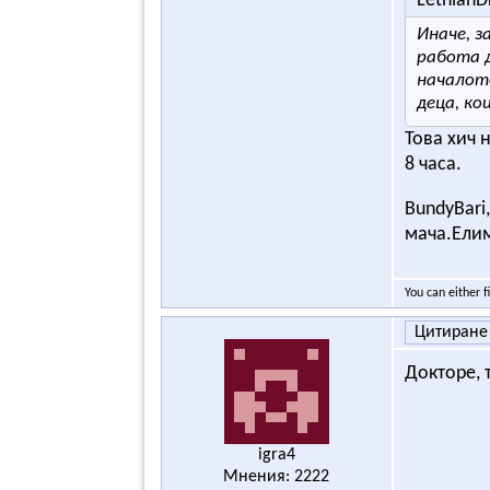
Lethian
Иначе, з
работа д
началото
деца, ко
Това хич 
8 часа.
BundyBari
мача.Елим
You can either f
Цитиране
Докторе, 
igra4
Мнения: 2222