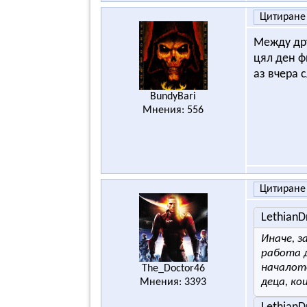
Цитиране
Между дру
цял ден ф
аз вчера 
BundyBari
Мнения: 556
Цитиране
Lethian
Иначе, з
работа д
началото
The_Doctor46
деца, ко
Мнения: 3393