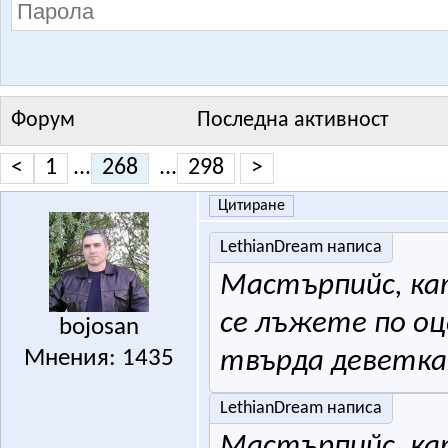
Форум
Последна активност
<
1
...
268
...
298
>
Цитиране
LethianDream написа
Мастърпийс, кат
се лъжете по оц
bojosan
Мнения: 1435
твърда деветк
LethianDream написа
Мастърпийс, кат