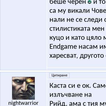
беше черен
и то
са му викали Чов
нали не се следи о
стилистиката мен 
куцо и като цяло 
Endgame насам им
харесват, другото
Цитиране
Каста си е ок. Са
излъчване на
nightwarrior
Рийд, ама с тия м