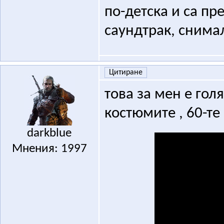
по-детска и са пр
саундтрак, снимал
Цитиране
това за мен е го
костюмите , 60-те 
darkblue
Мнения: 1997