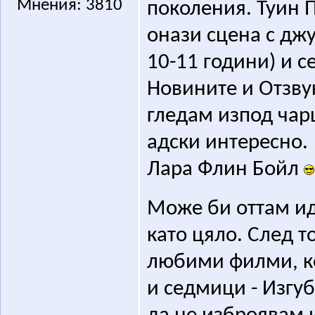
Мнения: 3810
поколения. Туин 
онази сцена с джу
10-11 години) и с
Новините и Отзвук
гледам изпод чарш
адски интересно.
Лара Флин Бойл
Може би оттам ид
като цяло. След т
любими филми, ко
и седмици - Изгу