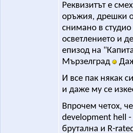
Реквизитът е сме
оръжия, дрешки от
снимано в студио
осветлението и де
епизод на "Капит
Мързелград
Даж
И все пак някак 
и даже му се изк
Впрочем четох, ч
development hell 
брутална и R-rate