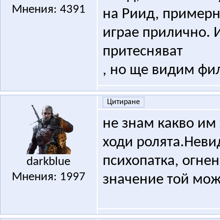
Мнения: 4391
на Риид, примерно
играе прилично. 
притесняват
, но ще видим фил
Цитиране
не знам какво им
ходи ролята.Невид
психопатка, огнен
darkblue
Мнения: 1997
значение той мож