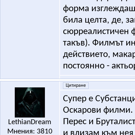
форма изглеждаше
била целта, де, 
сюрреалистичен ф
такъв). Филмът ин
действието, мака
постоянно - актьо
Цитиране
Супер е Субстанци
Оскарови филми. 
Перес и Бруталис
LethianDream
Мнения: 3810
и влизам към нея