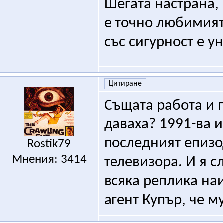
Шегата настрана, 
е точно любимият
със сигурност е у
Цитиране
Същата работа и пр
даваха? 1991-ва и
последният епизод
Rostik79
Мнения: 3414
телевизора. И я 
всяка реплика на
агент Купър, че м