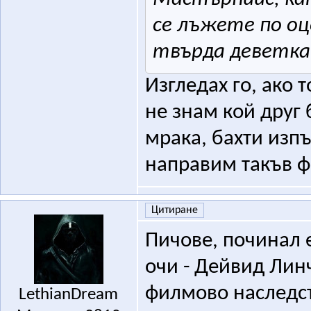
се лъжете по оц
твърда деветк
Изгледах го, ако 
не знам кой друг 
мрака, бахти изп
направим такъв ф
Цитиране
Пичове, починал 
очи - Дейвид Линч
филмово наследст
LethianDream