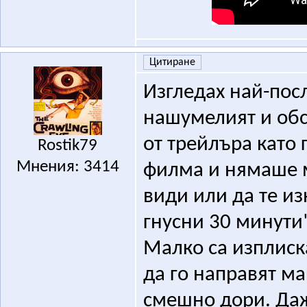
Цитиране
Изгледах най-пос
нашумелият и обс
от трейлъра като 
Rostik79
Мнения: 3414
филма и нямаше м
види или да те из
гнусни 30 минути"
Малко са изплиска
да го направят м
смешно дори. Даж