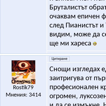
Бруталистът обра
очаквам епичен 
след Пианистът и 
видим, може да с
ще ми хареса
Цитиране
Снощи изгледах е
заитригува от пър
професионален кр
Rostik79
Мнения: 3414
огромен, луксозе
и да се измъкне. 