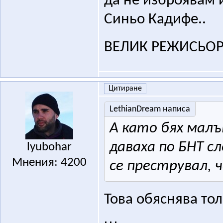
да не изброявам и
Синьо Кадифе..
ВЕЛИК РЕЖИСЬОР
Цитиране
LethianDream написа
А като бях малък
даваха по БНТ с
lyubohar
Мнения: 4200
се преструвал, 
Това обяснява то