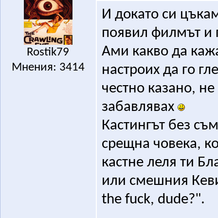
И докато си цъкам
появил филмът и г
Ами какво да кажа
Rostik79
Мнения: 3414
настроих да го гл
честно казано, не
забавлявах
Кастингът без съ
срещна човека, ко
кастне леля ти Б
или смешния Кевин
the fuck, dude?".