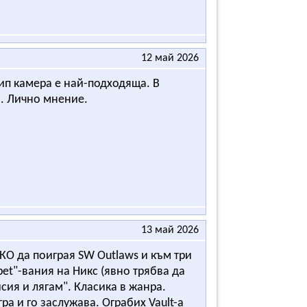
12 май 2026
тип камера е най-подходяща. В
а. Лично мнение.
13 май 2026
О да поиграя SW Outlaws и към три
et"-вания на Никс (явно трябва да
сия и лягам". Класика в жанра.
ра и го заслужава. Ограбих Vault-a