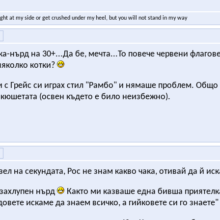
ight at my side or get crushed under my heel, but you will not stand in my way
а-нърд на 30+...Да бе, мечта...То повече червени флагов
няколко котки?
и с Грейс си играх стил "Рамбо" и нямаше проблем. Общо 
 кюшетата (освен където е било неизбежно).
взел на секундата, Рос не знам какво чака, отивай да й ис
 захлупен нърд
Както ми казваше една бивша приятелка 
довете искаме да знаем всичко, а гийковете си го знаете