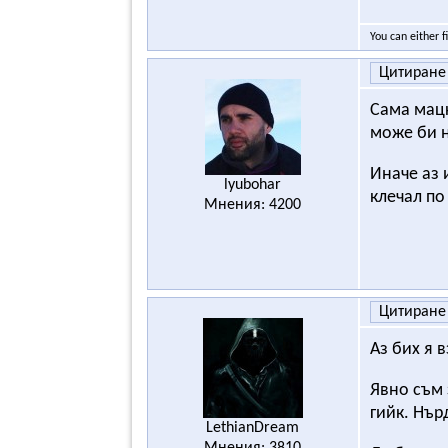
You can either f
Цитиране
Сама мацк
може би 
Иначе аз 
lyubohar
клечал по
Мнения: 4200
Цитиране
Аз бих я 
Явно съм
гийк. Нър
LethianDream
Мнения: 3810