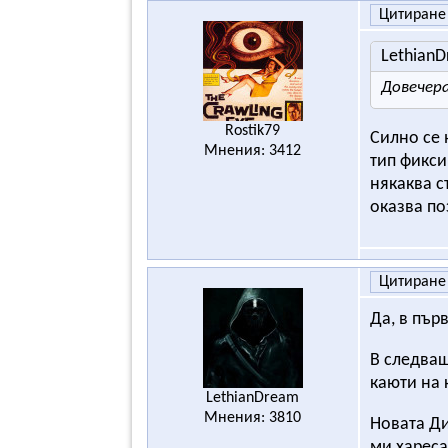
Цитиране
Lethian
Довечера
Rostik79
Силно се 
Мнения: 3412
тип фикси
някаква с
оказва по
Цитиране
Да, в пър
В следващ
каюти на 
LethianDream
Мнения: 3810
Новата Ди
ми харес