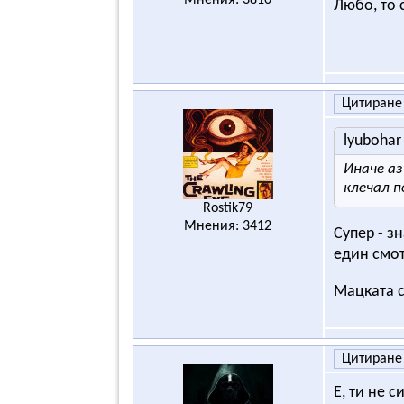
Любо, то 
Цитиране
lyubohar
Иначе аз
клечал п
Rostik79
Мнения: 3412
Супер - з
един смот
Мацката с
Цитиране
Е, ти не с