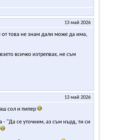
13 май 2026
е от това не знам дали може да има,
взето всичко изтрепвах, не съм
13 май 2026
каш сол и пипер
- "Да се уточним, аз съм нърд, ти си
"