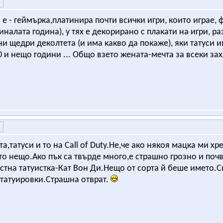
 е - геймърка,платинира почти всички игри, които играе, 
иналата година), у тях е декорирано с плакати на игри, р
ни щедри деколтета (и има какво да покаже), яки татуси им
30 и нещо години ... Общо взето жената-мечта за всеки за
та,татуси и то на Call of Duty.Не,че ако някоя мацка ми х
то нещо.Ако пък са твърде много,е страшно грозно и по
стна татуистка-Кат Вон Ди.Нещо от сорта й беше името.
 татуировки.Страшна отврат.