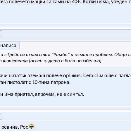
сега повечето мацки са сами на 40+..Котки няма, убеден 
 написа
 и с Грейс си играх стил "Рамбо" и нямаше проблем. Общо в
о кюшетата (освен където е било неизбежно).
начи нататък вземаш повече оръжия. Сега съм още с патла
ан пистолет с 10-тина патрона.
и има приятел, впрочем, не е сингъл.
и ревнив, Рос