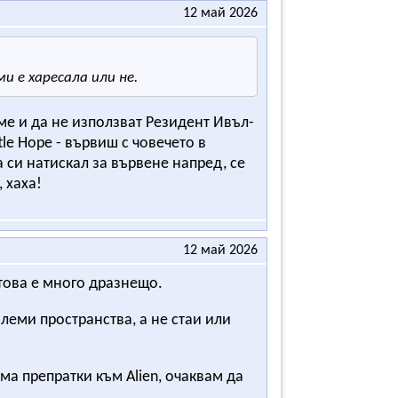
12 май 2026
и е харесала или не.
ме и да не използват Резидент Ивъл-
tle Hope - вървиш с човечето в
а си натискал за вървене напред, се
 хаха!
12 май 2026
 това е много дразнещо.
олеми пространства, а не стаи или
ма препратки към Alien, очаквам да