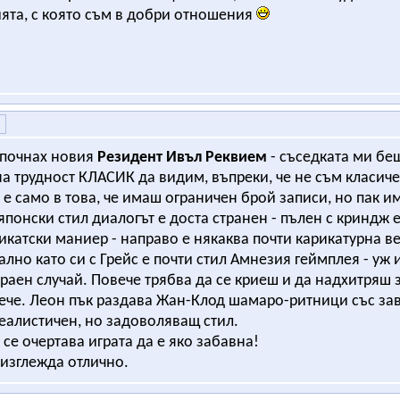
ята, с която съм в добри отношения
 почнах новия
Резидент Ивъл Реквием
- съседката ми беш
на трудност КЛАСИК да видим, въпреки, че не съм класиче
 е само в това, че имаш ограничен брой записи, но пак и
японски стил диалогът е доста странен - пълен с криндж
рикатски маниер - направо е някаква почти карикатурна вер
лно като си с Грейс е почти стил Амнезия геймплея - уж 
краен случай. Повече трябва да се криеш и да надхитряш
че. Леон пък раздава Жан-Клод шамаро-ритници със зав
еалистичен, но задоволяващ стил.
 се очертава играта да е яко забавна!
изглежда отлично.