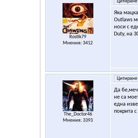
Цитиране
Яка мацка
Outlaws м
носи с ед
Duty, на 
Rostik79
Мнения: 3412
Цитиране
Да бе,меч
не са мое
една изве
покрита с
The_Doctor46
Мнения: 3393