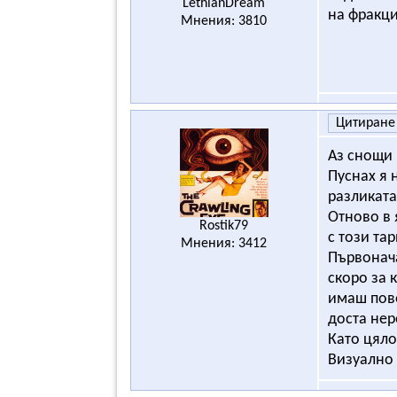
LethianDream
на фракци
Мнения: 3810
Цитиране
Аз снощи
Пуснах я 
разликата
Отново в 
Rostik79
с този та
Мнения: 3412
Първонача
скоро за 
имаш пове
доста нер
Като цяло
Визуално 