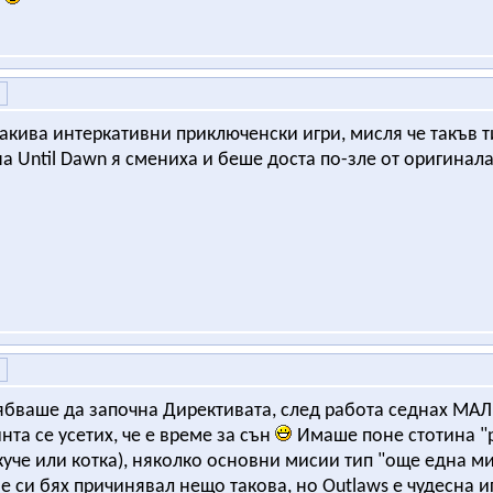
такива интеркативни приключенски игри, мисля че такъв 
а Until Dawn я смениха и беше доста по-зле от оригинал
бваше да започна Директивата, след работа седнах МАЛК
нта се усетих, че е време за сън
Имаше поне стотина "p
куче или котка), няколко основни мисии тип "още една ми
е си бях причинявал нещо такова, но Outlaws е чудесна иг