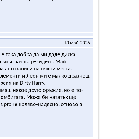
13 май 2026
е така добра да ми даде диска.
ски играч на резидент. Май
ма автозаписи на някои места.
 елементи и Леон ми е малко дразнещ
сия на Dirty Harry.
имаш някое друго оръжие, но е по-
 зомбитата. Може би нататък ще
ъртане наляво-надясно, отново в