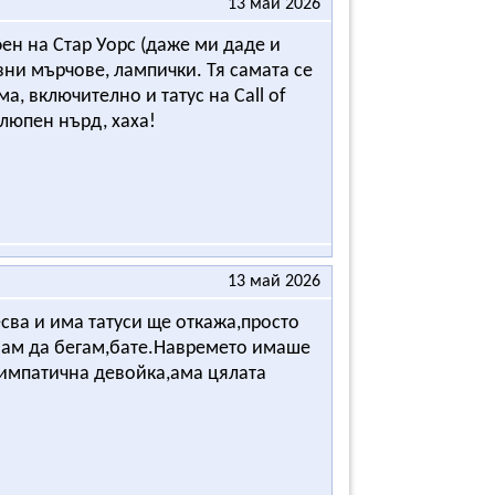
13 май 2026
фен на Стар Уорс (даже ми даде и
азни мърчове, лампички. Тя самата се
а, включително и татус на Call of
хлюпен нърд, хаха!
13 май 2026
ресва и има татуси ще откажа,просто
чвам да бегам,бате.Навремето имаше
Симпатична девойка,ама цялата