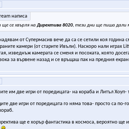
Dream написа
 ще се хвърля на
Директива 8020
, тези дни ще пиша дали м
надявам от Супермасив вече да са се сетили коя година с
раните камери (от старите Ивъли). Наскоро нали играх Lit
тая, изведнъж камерата се сменя и посоката, която досег
зока за вървене назад и се връщаш пак на предния екран,
вите им две игри от поредицата- на кораба и Литъл Хоуп-
ите две игри от поредицата го няма това- просто са по-г
кораб.
ректива ще е хорър фантастика в космоса, вероятно ще и
а