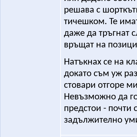
решава с шорткът
тичешком. Те има
даже да тръгнат с
връщат на позици
Натъкнах се на кл
докато съм уж ра
стовари отгоре ми
Невъзможно да го
предстои - почти 
задължително ум