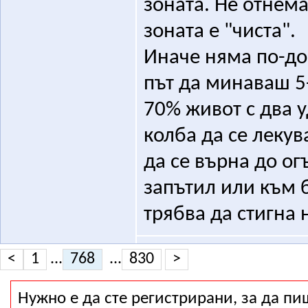
зоната. Не отнема
зоната е "чиста".
Иначе няма по-до
път да минаваш 5-
70% живот с два 
колба да се леку
да се върна до ог
запътил или към б
трябва да стигна 
<
1
...
768
...
830
>
Нужно е да сте регистрирани, за да пи