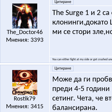
Цитиране
The Surge 1 и 2 с
клонинги,докато Lor
ми се стори зле,н
The_Doctor46
Мнения: 3393
You can either fight at my side or get crushed un
Цитиране
Може да ги пробва
преди 4-5 години и
сетинг. Чета, че 
Rostik79
Мнения: 3415
балансирана.