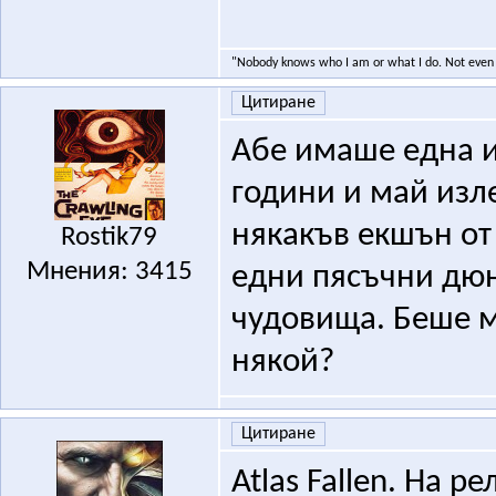
"Nobody knows who I am or what I do. Not even 
Цитиране
Абе имаше една и
години и май изле
някакъв екшън от 
Rostik79
Мнения: 3415
едни пясъчни дюни
чудовища. Беше м
някой?
Цитиране
Atlas Fallen. На р