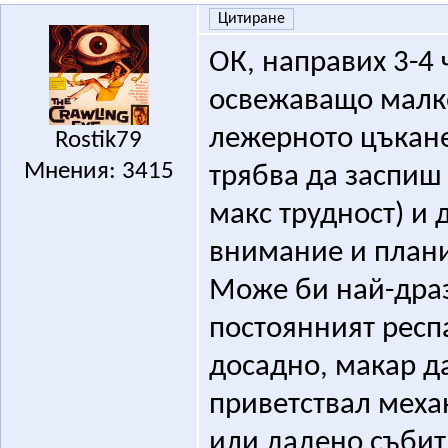
Цитиране
ОК, направих 3-4 
освежаващо малко
лежерното цъкане
Rostik79
Мнения: 3415
трябва да заспиш 
макс трудност) и 
внимание и план
Може би най-драз
постоянният респа
досадно, макар д
приветствал меха
или дадено събит