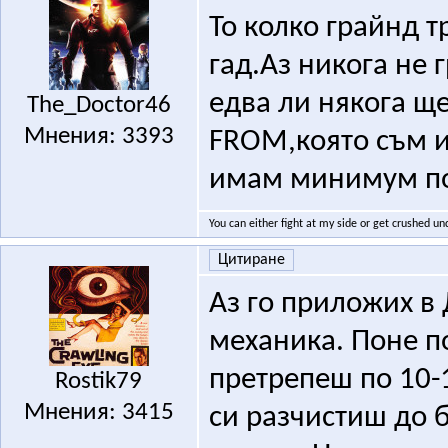
То колко грайнд т
гад.Аз никога не 
едва ли някога ще
The_Doctor46
Мнения: 3393
FROM,която съм и
имам минимум по 
You can either fight at my side or get crushed un
Цитиране
Аз го приложих в 
механика. Поне п
претрепеш по 10-1
Rostik79
Мнения: 3415
си разчистиш до 