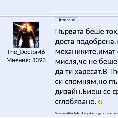
Цитиране
Първата беше ток
доста подобрена,н
механиките,имат 
The_Doctor46
Мнения: 3393
мисля,че не беше
да ти харесат.В T
си спомням,но пъ
дизайн.Биеш се с
сглобяване.
You can either fight at my side or get crushed un