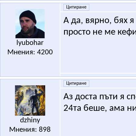
Цитиране
А да, вярно, бях 
просто не ме кефи
lyubohar
Мнения: 4200
Цитиране
Аз доста пъти я с
24та беше, ама ни
dzhiny
Мнения: 898