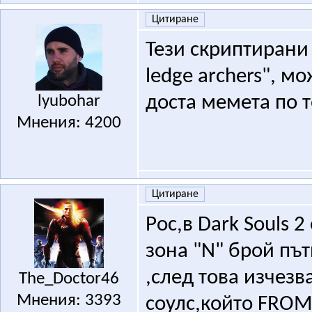
Цитиране
Тези скриптирани 
ledge archers", м
lyubohar
доста мемета по т
Мнения: 4200
Цитиране
Рос,в Dark Souls 2
зона "N" брой път
,след това изчезв
The_Doctor46
Мнения: 3393
соулс,който FROM