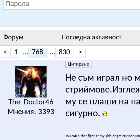
Форум
Последна активност
<
1
...
768
...
830
>
Цитиране
Не съм играл но м
стриймове.Изглеж
му се плаши на п
The_Doctor46
Мнения: 3393
сигурно.
You can either fight at my side or get crushed un