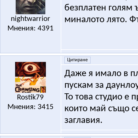
безплатен голям 
nightwarrior
миналото лято. Фъ
Мнения: 4391
Цитиране
Даже я имало в пл
пускам за даунл
То това студио е п
Rostik79
Мнения: 3415
които май също с
заглавия.