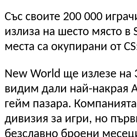
Със своите 200 000 игра
излиза на шесто място в
места са окупирани от CS
New World ще излезе на 3
видим дали най-накрая A
гейм пазара. Компанията
дивизия за игри, но първ
безславно броени месеци