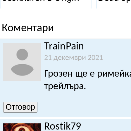
Коментари
TrainPain
21 декември 2021
Грозен ще е римейка
трейлъра.
Отговор
Rostik79