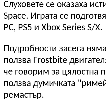
Слуховете се оказаха ист
Space. Играта се подготв
PC, PS5 и Xbox Series S/X.
Подробности засега няма
ползва Frostbite двигател
че говорим за цялостна п
ползва думичката "римей
ремастър.