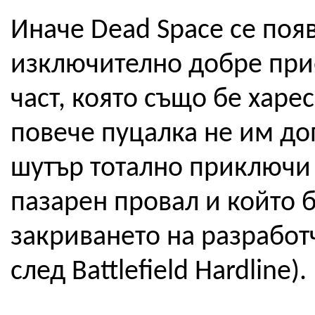
Иначе Dead Space се появ
изключително добре прие
част, която също бе харе
повече пуцалка не им до
шутър тотално приключи с
пазарен провал и който 
закриването на разработч
след Battlefield Hardline).