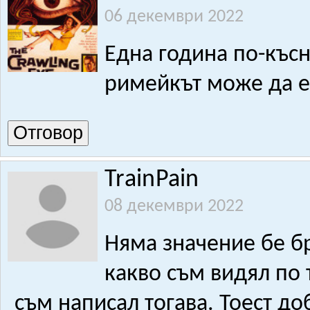
06 декември 2022
Една година по-къс
римейкът може да е 
Отговор
TrainPain
08 декември 2022
Няма значение бе бр
какво съм видял по
съм написал тогава. Тоест до