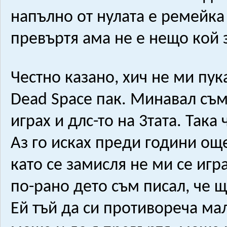
напълно от нулата е ремейка
превъртя ама не е нещо кой 
Честно казано, хич не ми пук
Dead Space пак. Минавал съм г
играх и длс-то на 3тата. Така
Аз го исках преди години още 
като се замисля не ми се игр
по-рано дето съм писал, че щ
Ей тъй да си противореча ма