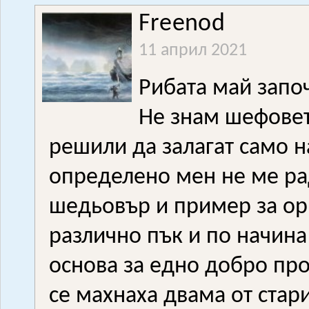
Freenod
11 април 2021
Рибата май започ
Не знам шефовет
решили да залагат само н
определено мен не ме рад
шедьовър и пример за ор
различно пък и по начина
основа за едно добро пр
се махнаха двама от стар