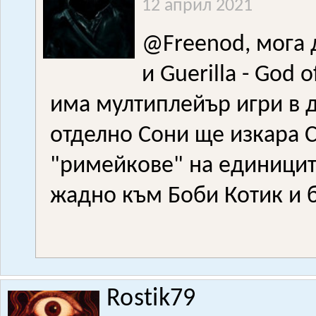
12 април 2021
@Freenod, мога 
и Guerilla - God 
има мултиплейър игри в д
отделно Сони ще изкара С
"римейкове" на единицит
жадно към Боби Котик и 
Rostik79