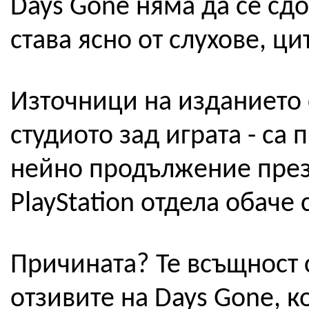
Days Gone няма да се сд
става ясно от слухове, ц
Източници на изданието с
студиото зад играта - са
нейно продължение през
PlayStation отдела обаче 
Причината? Те всъщност с
отзивите на Days Gone, к