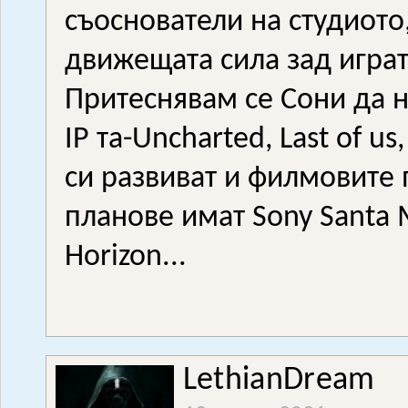
съоснователи на студиото
движещата сила зад играт
Притеснявам се Сони да н
IP та-Uncharted, Last of us
си развиват и филмовите 
планове имат Sony Santa 
Horizon...
LethianDream