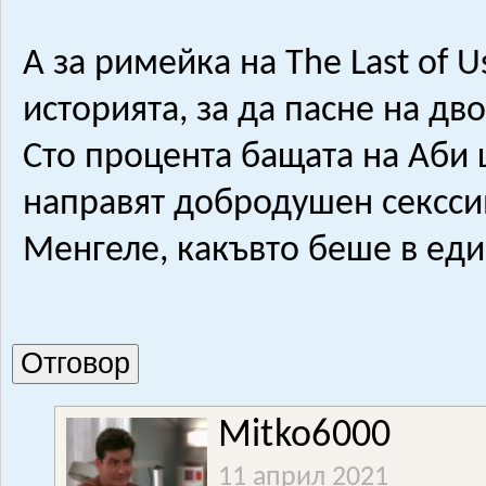
А за римейка на The Last of 
историята, за да пасне на дв
Сто процента бащата на Аби 
направят добродушен секссим
Менгеле, какъвто беше в ед
Отговор
Mitko6000
11 април 2021