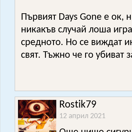
Първият Days Gone е ок, 
никакъв случай лоша игра
средното. Но се виждат и
свят. Тъжно че го убиват 
Rostik79
12 април 2021