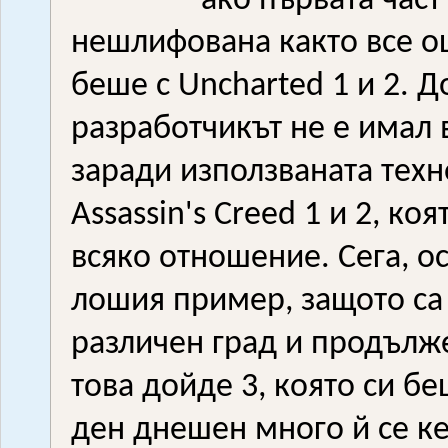
ако първата част
нешлифована както все ощ
беше с Uncharted 1 и 2. Д
разработчикът не е имал
заради използваната тех
Assassin's Creed 1 и 2, к
всяко отношение. Сега, ос
лошия пример, защото са
различен град и продълж
това дойде 3, която си бе
ден днешен много й се ке