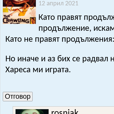
12 април 2021
Като правят продъл
продължение, искам
Като не правят продължения
Но иначе и аз бих се радвал
Хареса ми играта.
Отговор
rosniak