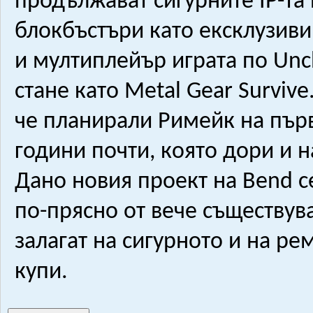
продължават сигурните IP-та
блокбъстъри като ексклузиви
и мултиплейър играта по Unch
стане като Metal Gear Survive
че планирали Римейк на първат
години почти, която дори и 
Дано новия проект на Bend 
по-прясно от вече съществува
залагат на сигурното и на ре
купи.