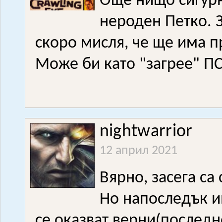
Още нищо сигурн
нероден Петко. 
скоро мисля, че ще има 
Може би като "загрее" ПС
nightwarrior
12 април 2021
Вярно, засега са
Но напоследък им
се оказват верни(последно