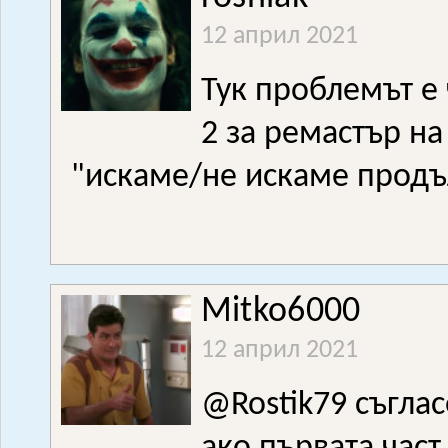
12 април 2021
Тук проблемът е 
2 за ремастър на T
"искаме/не искаме прод
Mitko6000
12 април 2021
@Rostik79 съгла