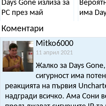
Days Gone излиза за
Вероят
PC през май
има Day
Коментари
Mitko6000
11 април 2021
Жалко за Days Gone,
сигурност има поте
реакцията на първия Unchart
надгради всичко. Ама Сони в