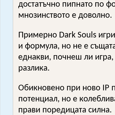
достатъчно пипнато по ф
мнозинството е доволно.
Примерно Dark Souls игрит
и формула, но не е същат
еднакви, почнеш ли игра
разлика.
Обикновено при ново IP п
потенциал, но е колеблив
прави поредицата силна.