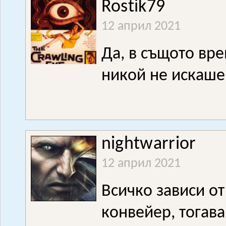
Rostik79
12 април 2021
Да, в същото вре
никой не искаше
nightwarrior
12 април 2021
Всичко зависи от
конвейер, тогава