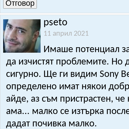
Отговор
pseto
11 април 2021
Имаше потенциал за
да изчистят проблемите. Но д
сигурно. Ще ги видим Sony B
определено имат някои добри
айде, аз съм пристрастен, че
ама... малко се изтърка посл
дадат почивка малко.