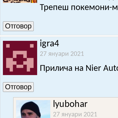
Трепеш покемони-му
Отговор
igra4
27 януари 2021
Прилича на Nier Aut
Отговор
lyubohar
27 януари 2021