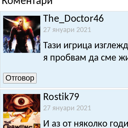
Коментари
The_Doctor46
27 януари 2021
Тази игрица изглежд
я пробвам да сме жи
Отговор
Rostik79
27 януари 2021
И аз от няколко год