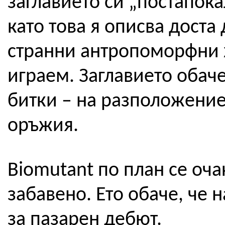
заглавието си „постапока
като това я описва доста
странни антропоморфни 
играем. Заглавието обач
битки – на разположение
оръжия.
Biomutant по план се оча
забавено. Ето обаче, че 
за пазарен дебют.