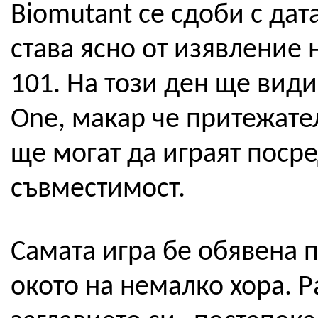
Biomutant се сдоби с дат
става ясно от изявление 
101. На този ден ще види
One, макар че притежате
ще могат да играят поср
съвместимост.
Самата игра бе обявена п
окото на немалко хора. 