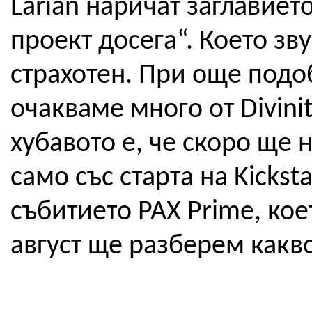
Larian наричат заглавие
проект досега“. Което зв
страхотен. При още под
очакваме много от Divinity:
хубавото е, че скоро ще
само със старта на Kickst
събитието PAX Prime, кое
август ще разберем какво 