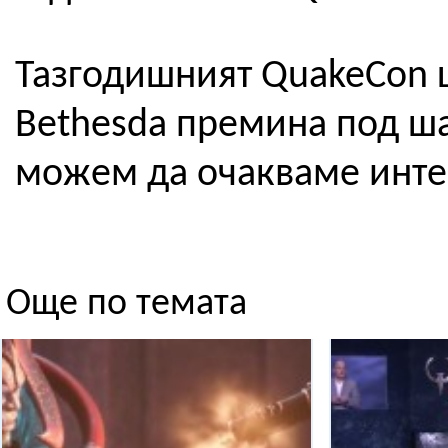
Тазгодишният QuakeCon щ
Bethesda премина под шап
можем да очакваме инте
Още по темата