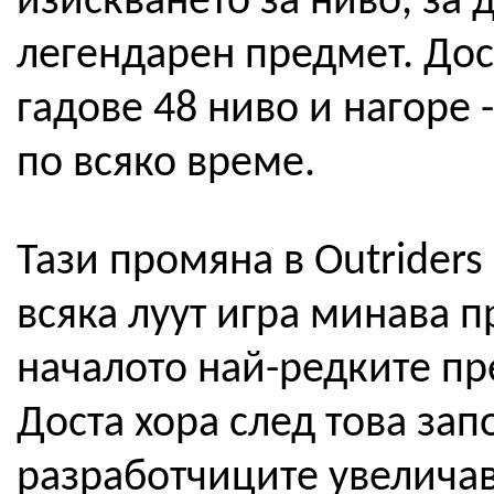
изискването за ниво, за 
легендарен предмет. Досе
гадове 48 ниво и нагоре 
по всяко време.
Тази промяна в Outrider
всяка луут игра минава п
началото най-редките пр
Доста хора след това зап
разработчиците увеличава