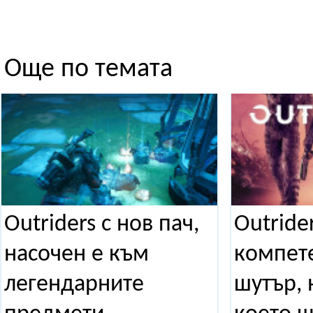
Още по темата
Outriders с нов пач,
Outrider
насочен е към
компете
легендарните
шутър, 