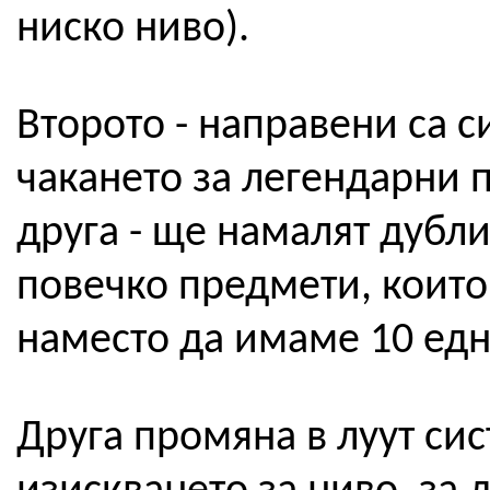
ниско ниво).
Второто - направени са 
чакането за легендарни п
друга - ще намалят дубли
повечко предмети, които
наместо да имаме 10 едн
Друга промяна в луут сис