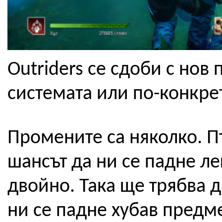
Outriders се сдоби с нов 
системата или по-конкре
Промените са няколко. П
шансът да ни се падне л
двойно. Така ще трябва д
ни се падне хубав предме